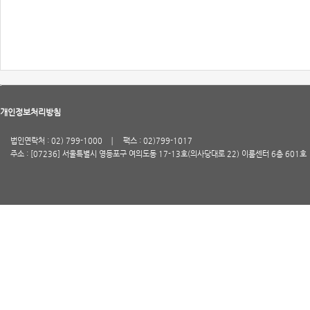
개인정보처리방침
법인연락처 : 02) 799-1000
팩스 : 02)799-1017
주소 : [07236] 서울특별시 영등포구 여의도동 17-13호(의사당대로 22) 이룸센터 6층 601호