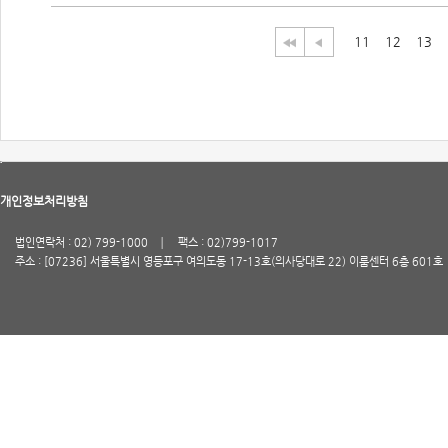
11
12
13
개인정보처리방침
법인연락처 : 02) 799-1000
팩스 : 02)799-1017
주소 : [07236] 서울특별시 영등포구 여의도동 17-13호(의사당대로 22) 이룸센터 6층 601호