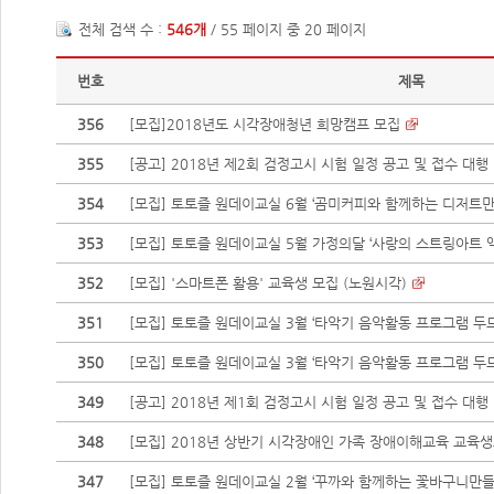
전체 검색 수 :
546개
/ 55 페이지 중 20 페이지
번호
제목
356
[모집]2018년도 시각장애청년 희망캠프 모집
355
[공고] 2018년 제2회 검정고시 시험 일정 공고 및 접수 대행 
354
[모집] 토토즐 원데이교실 6월 ‘곰미커피와 함께하는 디저트만들
353
[모집] 토토즐 원데이교실 5월 가정의달 ‘사랑의 스트링아트 액
352
[모집] '스마트폰 활용' 교육생 모집 (노원시각)
351
[모집] 토토즐 원데이교실 3월 ‘타악기 음악활동 프로그램 두드림
350
[모집] 토토즐 원데이교실 3월 ‘타악기 음악활동 프로그램 두드림
349
[공고] 2018년 제1회 검정고시 시험 일정 공고 및 접수 대행 
348
[모집] 2018년 상반기 시각장애인 가족 장애이해교육 교육
347
[모집] 토토즐 원데이교실 2월 ‘꾸까와 함께하는 꽃바구니만들기