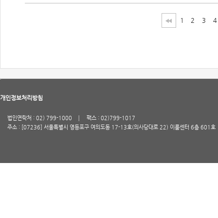
1
2
3
4
개인정보처리방침
법인연락처 : 02) 799-1000
팩스 : 02)799-1017
주소 : [07236] 서울특별시 영등포구 여의도동 17-13호(의사당대로 22) 이룸센터 6층 601호