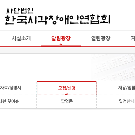
게시판 통합
통합
시설소개
알림광장
열린광장
자료/성명서
채용/입
모집/신청
시련 핫이슈
팝업존
일정안내