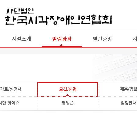
게시판 통합
통합
시설소개
알림광장
열린광장
자료/성명서
채용/입
모집/신청
시련 핫이슈
팝업존
일정안내