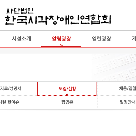
게시판 통합
통합
시설소개
알림광장
열린광장
자료/성명서
채용/입
모집/신청
시련 핫이슈
팝업존
일정안내