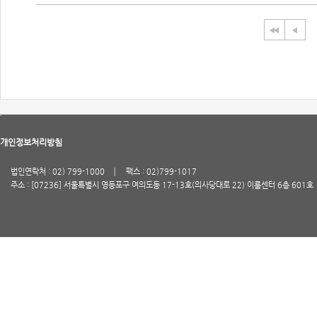
개인정보처리방침
법인연락처 : 02) 799-1000
팩스 : 02)799-1017
주소 : [07236] 서울특별시 영등포구 여의도동 17-13호(의사당대로 22) 이룸센터 6층 601호