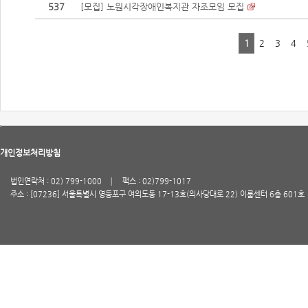
537
[모집] 노원시각장애인복지관 자조모임 모집
1
2
3
4
개인정보처리방침
법인연락처 : 02) 799-1000
팩스 : 02)799-1017
주소 : [07236] 서울특별시 영등포구 여의도동 17-13호(의사당대로 22) 이룸센터 6층 601호