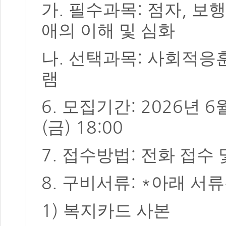
.
:
,
가
필수과목
점자
보행
애의 이해 및 심화
.
:
나
선택과목
사회적응
램
6.
: 2026
6
모집기간
년
(
) 18:00
금
7.
:
접수방법
전화 접수 
8.
: *
구비서류
아래 서류
1)
복지카드 사본