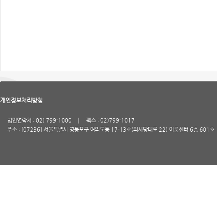
개인정보처리방침
법인연락처 : 02) 799-1000
팩스 : 02)799-1017
주소 : [07236] 서울특별시 영등포구 여의도동 17-13호(의사당대로 22) 이룸센터 6층 601호