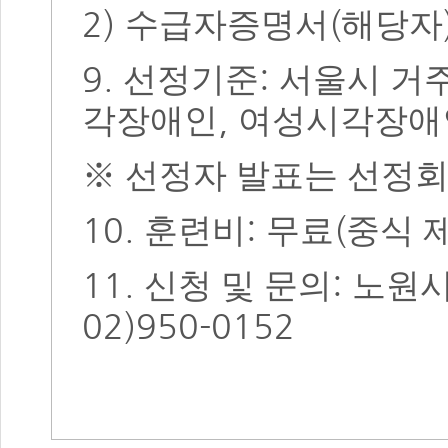
2)
(
수급자증명서
해당자
9.
:
선정기준
서울시 거
,
각장애인
여성시각장애
※
선정자 발표는 선정
10.
:
(
훈련비
무료
중식 
11.
:
신청 및 문의
노원
02)950-0152