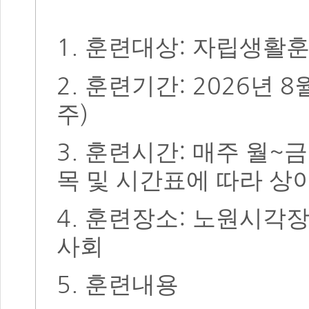
1.
:
훈련대상
자립생활훈
2.
: 2026
8
훈련기간
년
)
주
3.
:
~
훈련시간
매주 월
목 및 시간표에 따라 상
4.
:
훈련장소
노원시각장
사회
5.
훈련내용