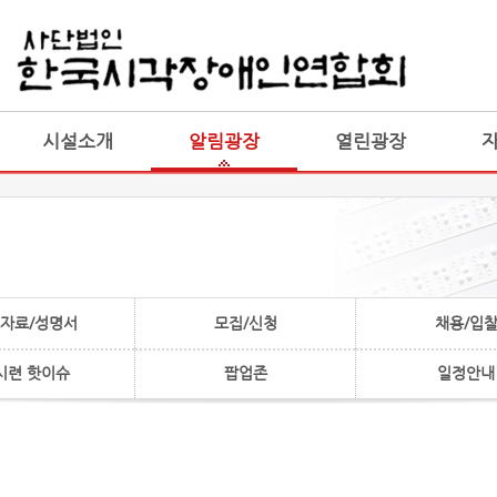
게시판 통합
통합
시설소개
알림광장
열린광장
자료/성명서
모집/신청
채용/입
시련 핫이슈
팝업존
일정안내