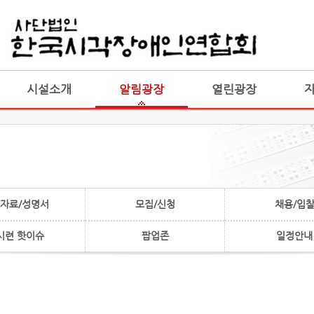
게시판 통합
통합
시설소개
알림광장
열린광장
자료/성명서
모집/신청
채용/입
시련 핫이슈
팝업존
일정안내