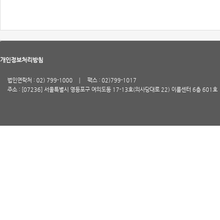
개인정보처리방침
법인연락처 : 02) 799-1000
팩스 : 02)799-1017
주소 : [07236] 서울특별시 영등포구 여의도동 17-13호(의사당대로 22) 이룸센터 6층 601호