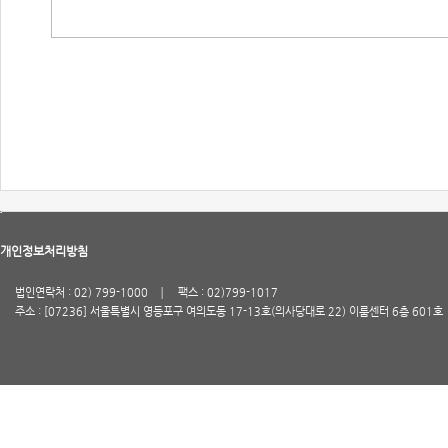
개인정보처리방침
법인연락처 : 02) 799-1000
팩스 : 02)799-1017
주소 : [07236] 서울특별시 영등포구 여의도동 17-13호(의사당대로 22) 이룸센터 6층 601호