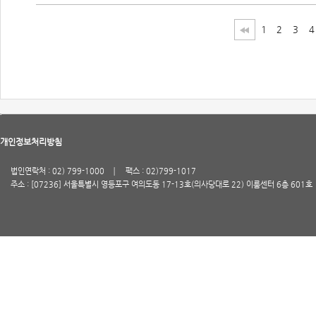
1
2
3
4
개인정보처리방침
법인연락처 : 02) 799-1000
팩스 : 02)799-1017
주소 : [07236] 서울특별시 영등포구 여의도동 17-13호(의사당대로 22) 이룸센터 6층 601호