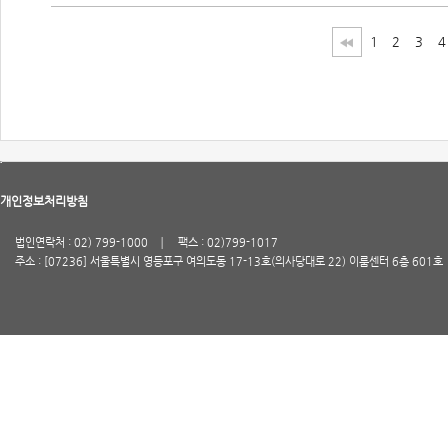
1
2
3
4
개인정보처리방침
법인연락처 : 02) 799-1000
팩스 : 02)799-1017
주소 : [07236] 서울특별시 영등포구 여의도동 17-13호(의사당대로 22) 이룸센터 6층 601호