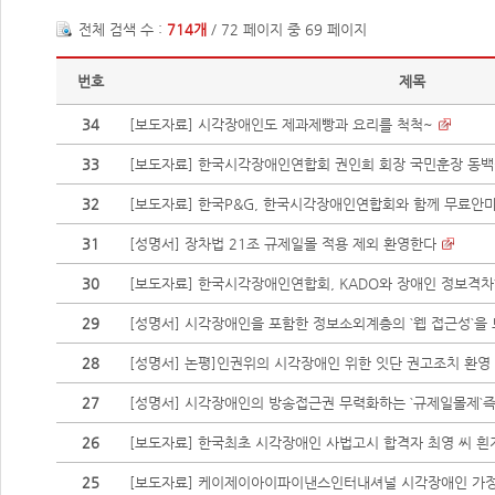
전체 검색 수 :
714개
/ 72 페이지 중 69 페이지
번호
제목
34
[보도자료] 시각장애인도 제과제빵과 요리를 척척~
33
[보도자료] 한국시각장애인연합회 권인희 회장 국민훈장 동백
32
[보도자료] 한국P&G, 한국시각장애인연합회와 함께 무료안마 
31
[성명서] 장차법 21조 규제일몰 적용 제외 환영한다
30
[보도자료] 한국시각장애인연합회, KADO와 장애인 정보격차
29
[성명서] 시각장애인을 포함한 정보소외계층의 `웹 접근성`을
28
[성명서] 논평]인권위의 시각장애인 위한 잇단 권고조치 환영
27
[성명서] 시각장애인의 방송접근권 무력화하는 `규제일몰제`
26
[보도자료] 한국최초 시각장애인 사법고시 합격자 최영 씨 흰지
25
[보도자료] 케이제이아이파이낸스인터내셔널 시각장애인 가정에