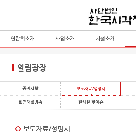
연합회소개
사업소개
시설소개
알림광장
공지사항
보도자료/성명서
화면해설방송
한시련 핫이슈
보도자료/성명서