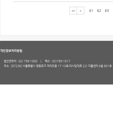
61
62
63
개인정보처리방침
법인연락처 : 02) 799-1000
팩스 : 02)799-1017
주소 : [07236] 서울특별시 영등포구 여의도동 17-13호(의사당대로 22) 이룸센터 6층 601호