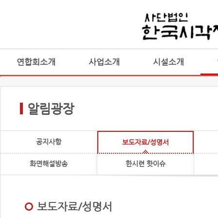
연합회소개
사업소개
시설소개
알림광장
공지사항
보도자료/성명서
화면해설방송
한시련 핫이슈
보도자료/성명서