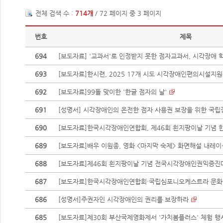
전체 검색 수 :
714개
/ 72 페이지 중 3 페이지
번호
제목
694
[보도자료] '교과서'로 인정받지 못한 점자교과서, 시각장애 학
693
[보도자료]한시련, 2025 17개 시도 시각장애인편의시설지원센
692
[보도자료]99돌 맞이한 '한글 점자의 날'
691
[성명서] 시각장애인의 온전한 점자 사용권 보장을 위한 국립
690
[보도자료]한국시각장애인연합회, 제46회 흰지팡이날 기념 한
689
[보도자료]배우 이원종, 영화 <마지막 숙제> 화면해설 내레
688
[보도자료]제46회 흰지팡이날 기념 전국시각장애인권익증진대회
687
[보도자료]한국시각장애인연합회·국립심포니오케스트라 문화예술
686
[성명서]주권자인 시각장애인의 권리를 보장하라
685
[보도자료]제30회 부산국제영화제서 '가치봄플러스' 체험 행사 