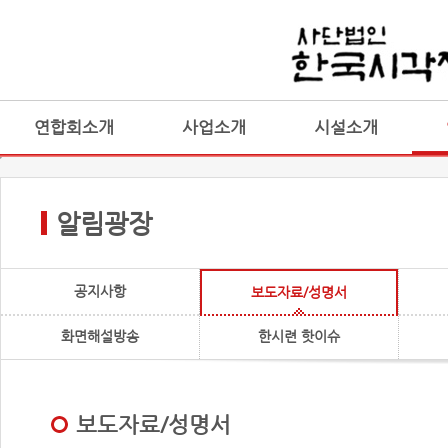
연합회소개
사업소개
시설소개
알림광장
공지사항
보도자료/성명서
화면해설방송
한시련 핫이슈
보도자료/성명서