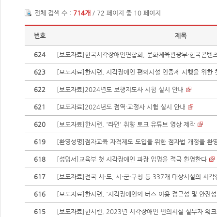
전체 검색 수 :
714개
/ 72 페이지 중 10 페이지
번호
제목
624
[보도자료]한국시각장애인연합회, 문화체육관광부·한국콘텐츠진
623
[보도자료]한시련, 시각장애인 편의시설 인증제 시행을 위한
622
[보도자료]2024년도 보행지도사 시험 실시 안내
621
[보도자료]2024년도 점역·교정사 시험 실시 안내
620
[보도자료]한시련, '라면' 취향 토크 유튜브 영상 제작
619
[환영성명]점자교육 자격제도 도입을 위한 점자법 개정을 환
618
[성명서]교육부 첫 시각장애인 과장 임명을 적극 환영한다
617
[보도자료]전국 시·도, 시·군·구청 등 337개 대상시설의 시각장
616
[보도자료]한시련, '시각장애인의 버스 이용 접근성 및 안전성 
615
[보도자료]한시련, 2023년 시각장애인 편의시설 실무자 워크