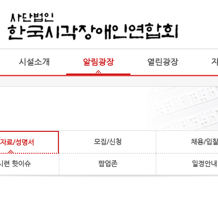
게시판 통합
통합
시설소개
알림광장
열린광장
모집/신청
채용/입
자료/성명서
시련 핫이슈
팝업존
일정안내