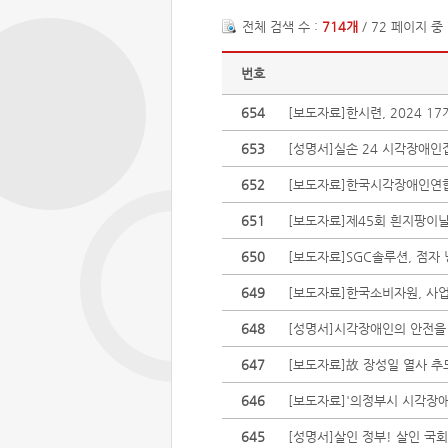
전체 검색 수 :
714개
/ 72 페이지 중
번호
654
[보도자료]한시련, 2024 
653
[성명서]실손 24 시각장애인
652
[보도자료]한국시각장애인연합회
651
[보도자료]제45회 흰지팡이날
650
[보도자료]SGC솔루션, 점자 
649
[보도자료]한국소비자원, 사
648
[성명서]시각장애인의 안전을 무
647
[보도자료]故 장성일 열사 추모
646
[보도자료]'의정부시 시각장애
645
[성명서]살인 정부! 살인 국