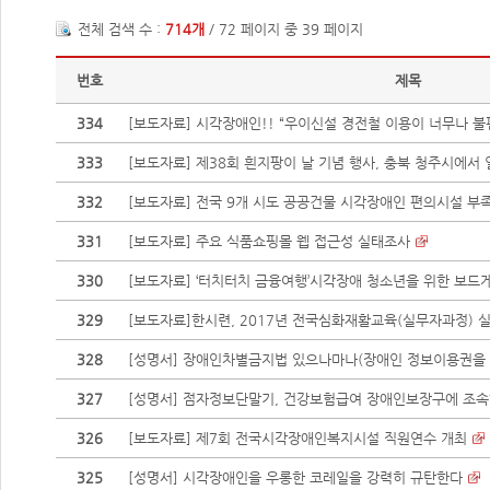
전체 검색 수 :
714개
/ 72 페이지 중 39 페이지
번호
제목
334
[보도자료] 시각장애인!! “우이신설 경전철 이용이 너무나 불
333
[보도자료] 제38회 흰지팡이 날 기념 행사, 충북 청주시에서 
332
[보도자료] 전국 9개 시도 공공건물 시각장애인 편의시설 부
331
[보도자료] 주요 식품쇼핑몰 웹 접근성 실태조사
330
[보도자료] ‘터치터치 금융여행’시각장애 청소년을 위한 보드
329
[보도자료]한시련, 2017년 전국심화재활교육(실무자과정) 
328
[성명서] 장애인차별금지법 있으나마나(장애인 정보이용권을
327
[성명서] 점자정보단말기, 건강보험급여 장애인보장구에 조속한
326
[보도자료] 제7회 전국시각장애인복지시설 직원연수 개최
325
[성명서] 시각장애인을 우롱한 코레일을 강력히 규탄한다