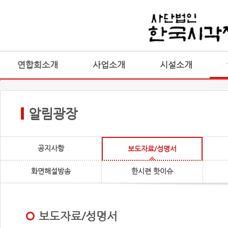
연합회소개
사업소개
시설소개
알림광장
공지사항
보도자료/성명서
화면해설방송
한시련 핫이슈
보도자료/성명서