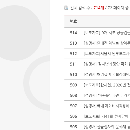
전체 검색 수 :
714개
/ 72 페이지 중
번호
514
[보도자료] 9개 시도 공공건
513
[성명서]안내견 차별로 상처
512
[보도자료]서울시 남부도로사
511
[성명서] 점자법’개정안 국회
510
[성명서]허위실적 국립장애인
509
[보도자료]한시련, 2020
508
[성명서] ‘애꾸눈’, 과연 누가
507
[성명서]국내 제2호 시각장애
506
[보도자료] 제41회 흰지팡이
505
[성명서]한글점자의 문화재 