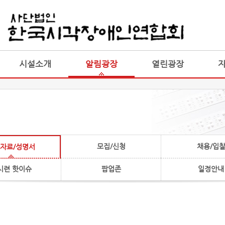
게시판 통합
통합
시설소개
알림광장
열린광장
모집/신청
채용/입
자료/성명서
시련 핫이슈
팝업존
일정안내