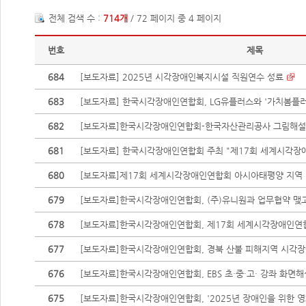
전체 검색 수 :
714개
/ 72 페이지 중 4 페이지
번호
제목
684
[보도자료] 2025년 시각장애인복지시설 직원연수 성료
683
[보도자료] 한국시각장애인연합회, LG유플러스와 '가치봄플러스
682
[보도자료]한국시각장애인연합회-한국자산관리공사 그림해설 오
681
[보도자료] 한국시각장애인연합회 주최 "제17회 세계시각장애
680
[보도자료]제17회 세계시각장애인연합회 아시아태평양 지역 마
679
[보도자료]한국시각장애인연합회, (주)유니원과 업무협약 맺고 
678
[보도자료]한국시각장애인연합회, 제17회 세계시각장애인연합
677
[보도자료]한국시각장애인연합회, 경북 산불 피해지역 시각장애
676
[보도자료]한국시각장애인연합회, EBS 초·중·고· 강좌 화면해설
675
[보도자료]한국시각장애인연합회, '2025년 장애인을 위한 영