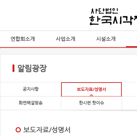
연합회소개
사업소개
시설소개
알림광장
공지사항
보도자료/성명서
화면해설방송
한시련 핫이슈
보도자료/성명서