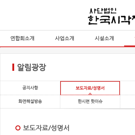
연합회소개
사업소개
시설소개
알림광장
공지사항
보도자료/성명서
화면해설방송
한시련 핫이슈
보도자료/성명서