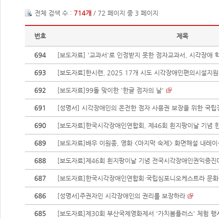
전체 검색 수 :
714개
/ 72 페이지 중 3 페이지
번호
제목
694
[보도자료] '교과서'로 인정받지 못한 점자교과서, 시각장애 학
693
[보도자료]한시련, 2025 17개 시도 시각장애인편의시설지원센
692
[보도자료]99돌 맞이한 '한글 점자의 날'
691
[성명서] 시각장애인의 온전한 점자 사용권 보장을 위한 국립
690
[보도자료]한국시각장애인연합회, 제46회 흰지팡이날 기념 한
689
[보도자료]배우 이원종, 영화 <마지막 숙제> 화면해설 내레
688
[보도자료]제46회 흰지팡이날 기념 전국시각장애인권익증진대회
687
[보도자료]한국시각장애인연합회·국립심포니오케스트라 문화예술
686
[성명서]주권자인 시각장애인의 권리를 보장하라
685
[보도자료]제30회 부산국제영화제서 '가치봄플러스' 체험 행사 