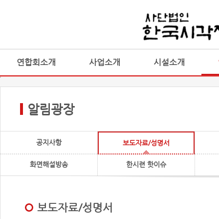
연합회소개
사업소개
시설소개
알림광장
공지사항
보도자료/성명서
화면해설방송
한시련 핫이슈
보도자료/성명서