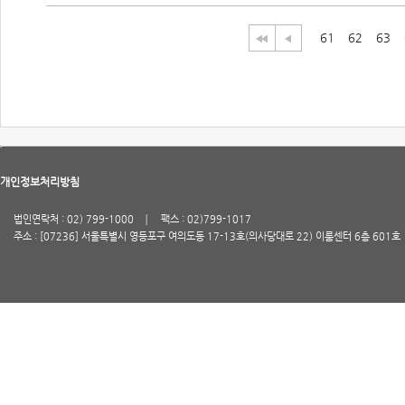
61
62
63
개인정보처리방침
법인연락처 : 02) 799-1000
팩스 : 02)799-1017
주소 : [07236] 서울특별시 영등포구 여의도동 17-13호(의사당대로 22) 이룸센터 6층 601호