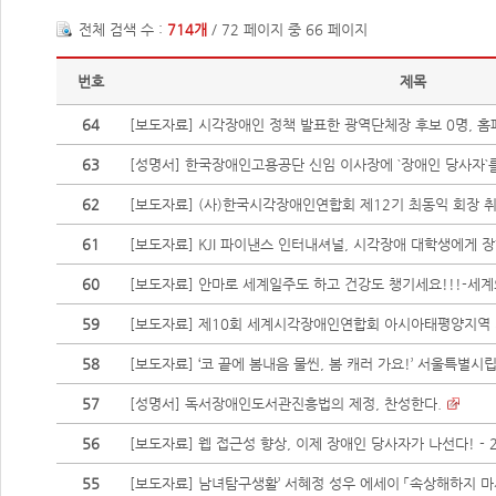
전체 검색 수 :
714개
/ 72 페이지 중 66 페이지
번호
제목
64
[보도자료] 시각장애인 정책 발표한 광역단체장 후보 0명, 홈페
63
[성명서] 한국장애인고용공단 신임 이사장에 `장애인 당사자`를 
62
[보도자료] (사)한국시각장애인연합회 제12기 최동익 회장 취
61
[보도자료] KJI 파이낸스 인터내셔널, 시각장애 대학생에게 
60
[보도자료] 안마로 세계일주도 하고 건강도 챙기세요!!!-세계
59
[보도자료] 제10회 세계시각장애인연합회 아시아태평양지역 시
58
[보도자료] ‘코 끝에 봄내음 물씬, 봄 캐러 가요!’ 서울특별시립
57
[성명서] 독서장애인도서관진흥법의 제정, 찬성한다.
56
[보도자료] 웹 접근성 향상, 이제 장애인 당사자가 나선다! - 20
55
[보도자료] 남녀탐구생활’ 서혜정 성우 에세이 「속상해하지 마세