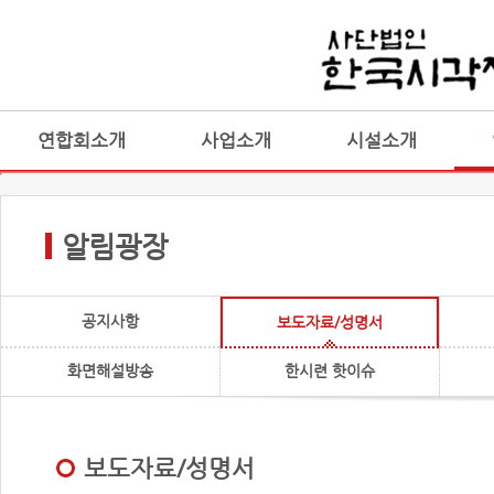
연합회소개
사업소개
시설소개
알림광장
공지사항
보도자료/성명서
화면해설방송
한시련 핫이슈
보도자료/성명서