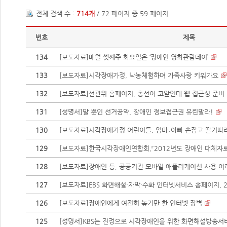
전체 검색 수 :
714개
/ 72 페이지 중 59 페이지
번호
제목
134
[보도자료]매월 셋째주 화요일은 ‘장애인 영화관람데이’
133
[보도자료]시각장애가정, 낙농체험하며 가족사랑 키워가요
132
[보도자료]선관위 홈페이지, 총선이 코앞인데 웹 접근성 준비 
131
[성명서]말 뿐인 선거공약, 장애인 정보접근권 유린말라!
130
[보도자료]시각장애가정 어린이들, 엄마․아빠 손잡고 딸기따
129
[보도자료]한국시각장애인연합회,『2012년도 장애인 대체자료 
128
[보도자료]장애인 등, 공공기관 모바일 애플리케이션 사용 어
127
[보도자료]EBS 화면해설·자막·수화 인터넷서비스 홈페이지, 2년
126
[보도자료]장애인에게 여전히 높기만 한 인터넷 장벽
125
[성명서]KBS는 진정으로 시각장애인을 위한 화면해설방송서비