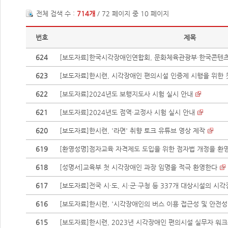
전체 검색 수 :
714개
/ 72 페이지 중 10 페이지
번호
제목
624
[보도자료]한국시각장애인연합회, 문화체육관광부·한국콘텐츠진
623
[보도자료]한시련, 시각장애인 편의시설 인증제 시행을 위한
622
[보도자료]2024년도 보행지도사 시험 실시 안내
621
[보도자료]2024년도 점역·교정사 시험 실시 안내
620
[보도자료]한시련, '라면' 취향 토크 유튜브 영상 제작
619
[환영성명]점자교육 자격제도 도입을 위한 점자법 개정을 환
618
[성명서]교육부 첫 시각장애인 과장 임명을 적극 환영한다
617
[보도자료]전국 시·도, 시·군·구청 등 337개 대상시설의 시각장
616
[보도자료]한시련, '시각장애인의 버스 이용 접근성 및 안전성 
615
[보도자료]한시련, 2023년 시각장애인 편의시설 실무자 워크