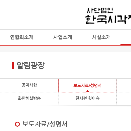
연합회소개
사업소개
시설소개
알림광장
공지사항
보도자료/성명서
화면해설방송
한시련 핫이슈
보도자료/성명서