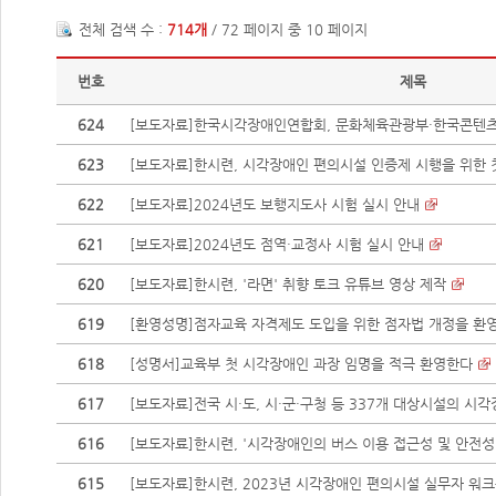
전체 검색 수 :
714개
/ 72 페이지 중 10 페이지
번호
제목
624
[보도자료]한국시각장애인연합회, 문화체육관광부·한국콘텐츠진
623
[보도자료]한시련, 시각장애인 편의시설 인증제 시행을 위한
622
[보도자료]2024년도 보행지도사 시험 실시 안내
621
[보도자료]2024년도 점역·교정사 시험 실시 안내
620
[보도자료]한시련, '라면' 취향 토크 유튜브 영상 제작
619
[환영성명]점자교육 자격제도 도입을 위한 점자법 개정을 환
618
[성명서]교육부 첫 시각장애인 과장 임명을 적극 환영한다
617
[보도자료]전국 시·도, 시·군·구청 등 337개 대상시설의 시각장
616
[보도자료]한시련, '시각장애인의 버스 이용 접근성 및 안전성 
615
[보도자료]한시련, 2023년 시각장애인 편의시설 실무자 워크