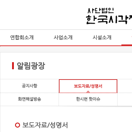
연합회소개
사업소개
시설소개
알림광장
공지사항
보도자료/성명서
화면해설방송
한시련 핫이슈
보도자료/성명서