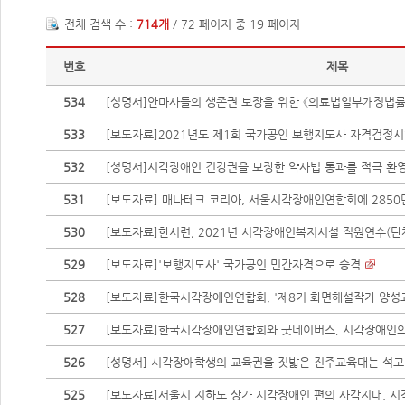
전체 검색 수 :
714개
/ 72 페이지 중 19 페이지
번호
제목
534
[성명서]안마사들의 생존권 보장을 위한 《의료법일부개정법률(안)
533
[보도자료]2021년도 제1회 국가공인 보행지도사 자격검정시험(
532
[성명서]시각장애인 건강권을 보장한 약사법 통과를 적극 환
531
[보도자료] 매나테크 코리아, 서울시각장애인연합회에 2850만
530
[보도자료]한시련, 2021년 시각장애인복지시설 직원연수(단
529
[보도자료]'보행지도사' 국가공인 민간자격으로 승격
528
[보도자료]한국시각장애인연합회, '제8기 화면해설작가 양성
527
[보도자료]한국시각장애인연합회와 굿네이버스, 시각장애인의 
526
[성명서] 시각장애학생의 교육권을 짓밟은 진주교육대는 석고
525
[보도자료]서울시 지하도 상가 시각장애인 편의 사각지대, 시각