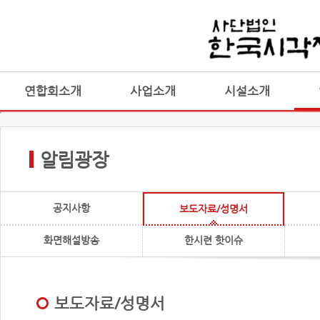
연합회소개
사업소개
시설소개
알림광장
공지사항
보도자료/성명서
화면해설방송
한시련 핫이슈
보도자료/성명서