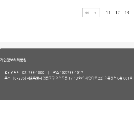
11
12
13
개인정보처리방침
법인연락처 : 02) 799-1000
팩스 : 02)799-1017
주소 : [07236] 서울특별시 영등포구 여의도동 17-13호(의사당대로 22) 이룸센터 6층 601호