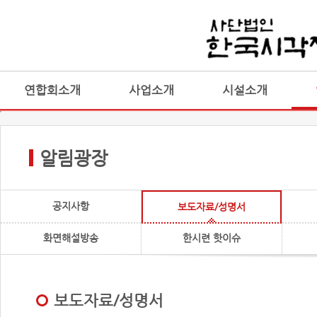
연합회소개
사업소개
시설소개
알림광장
공지사항
보도자료/성명서
화면해설방송
한시련 핫이슈
보도자료/성명서