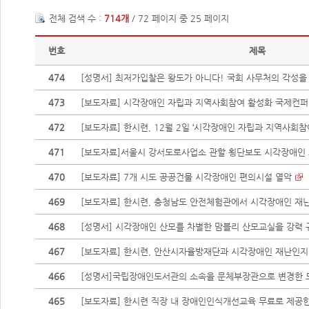
전체 검색 수 :
714개
/ 72 페이지 중 25 페이지
번호
제목
474
[성명서] 최저가입찰은 왕도가 아니다! 국회 사무처의 각성을
473
[보도자료] 시각장애인 자립과 지역사회참여 활성화 국제컨
472
[보도자료] 한시련, 12월 2일 ‘시각장애인 자립과 지역사회참여
471
[보도자료]서울시 강서도로사업소 관할 횡단보도 시각장애인
470
[보도자료] 7개 시도 공공건물 시각장애인 편의시설 열악
469
[보도자료] 한시련, 충청남도 안전체험관에서 시각장애인 재난인
468
[성명서] 시각장애인 산모를 차별한 맘블리 산모교실을 강력 
467
[보도자료] 한시련, 안산시자율방재단과 시각장애인 재난인지 
466
[성명서]국립장애인도서관의 소속을 문체부장관으로 변경한 도서
465
[보도자료] 한시련 직장 내 장애인인식개선교육 무료로 제공