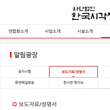
연합회소개
사업소개
시설소개
알림광장
공지사항
보도자료/성명서
화면해설방송
한시련 핫이슈
보도자료/성명서