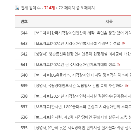
전체 검색 수 :
714개
/ 72 페이지 중 8 페이지
번호
제목
644
[보도자료]한국시각장애인연합회 제작, 유인촌 장관 참여 가치봄 
643
[보도자료]2024년 시각장애인복지시설 직원연수 성료
642
[성명서] 방송통신위원장 인사청문회 현장해설 미제공에 대한
641
[보도자료]2024년 전국시각장애인지도자대회 성료
640
[보도자료]LG유플러스, 시각장애인 디지털 정보격차 해소에
639
[성명서]국립장애인도서관 독립청사 건립 속히 추진하라.
638
[보도자료]2024년 시각장애인복지시설 직원연수(단체종사자
637
[보도자료]한시련, LG유플러스와 손잡고 시각장애인의 스마트 
636
[보도자료]한시련, 제2차 시각장애인 편의시설 실무자 교육 
635
[성명서]유난히 낮은 시각장애인 편의시설 설치율과 적정 설치율