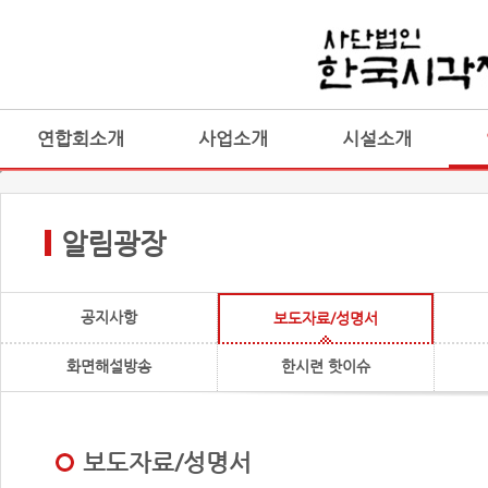
연합회소개
사업소개
시설소개
알림광장
공지사항
보도자료/성명서
화면해설방송
한시련 핫이슈
보도자료/성명서