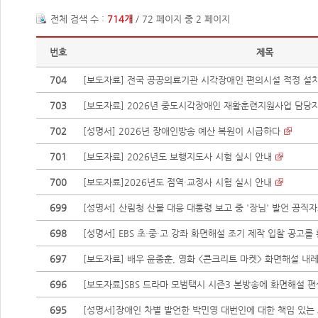
전체 검색 수 :
714개
/ 72 페이지 중 2 페이지
번호
제목
704
[보도자료] 전국 공공의료기관 시각장애인 편의시설 적정 설치율 
703
[보도자료] 2026년 중도시각장애인 재활훈련지원사업 담당
702
[성명서] 2026년 장애인방송 예산 복원이 시급하다
701
[보도자료] 2026년도 보행지도사 시험 실시 안내
700
[보도자료]2026년도 점역·교정사 시험 실시 안내
699
[성명서] 산림청 산불 대응 대통령 보고 중 '장님' 발언 공직자의
698
[성명서] EBS 초·중·고 강좌 화면해설 조기 제작 입찰 공고를
697
[보도자료] 배우 윤종훈, 영화 <콘크리트 마켓> 화면해설 내레
696
[보도자료]SBS 드라마 모범택시 시즌3 본방송에 화면해설 편
695
[성명서]장애인 차별 발언한 박민영 대번인에 대한 책임 있는 조