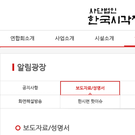
연합회소개
사업소개
시설소개
알림광장
공지사항
보도자료/성명서
화면해설방송
한시련 핫이슈
보도자료/성명서