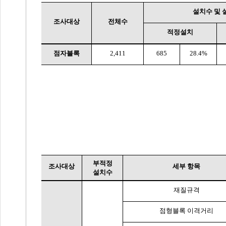
설치수 및 
조사대상
전체수
적정설치
점자블록
2,411
685
28.4%
부적정
조사대상
세부 항목
설치수
재질규격
점형블록 이격거리