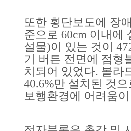
또한 횡단보도에 장
준으로
60cm
이내에 
설물
)
이 있는 것이
47
기 버튼 전면에 점
치되어 있었다
.
볼라
40.6%
만 설치된 것
보행환경에 어려움이
점자블록은 촉각 및 