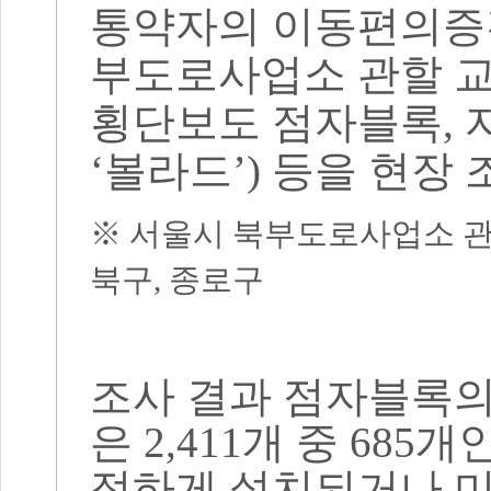
통약자의 이동편의증
부도로사업소 관할 
횡단보도 점자블록
,
‘
볼라드
’)
등을 현장 
※
서울시 북부도로사업소 관
북구
,
종로구
조사 결과 점자블록의
은
2,411
개 중
685
개
정하게 설치되거나 