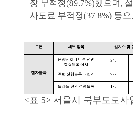
장 부적정
(89.7%)
했으며
,
설
사도료 부적정
(37.8%)
등으
구분
세부 항목
설치수 및
음향신호기 버튼 전면
340
점형블록 설치
점자블록
주변 선형블록과 연계
992
볼라드 전면 점형블록
178
<
표
5>
서울시 북부도로사