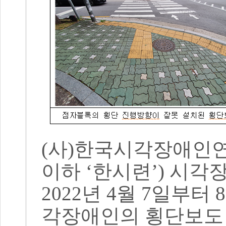
(
사
)
한국시각장애인연
이하
‘
한시련
’)
시각
2022
년
4
월
7
일부터
8
각장애인의 횡단보도