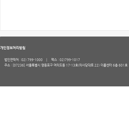
개인정보처리방침
법인연락처 : 02) 799-1000
팩스 : 02)799-1017
주소 : [07236] 서울특별시 영등포구 여의도동 17-13호(의사당대로 22) 이룸센터 6층 601호