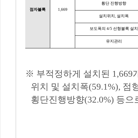
횡단 진행방향
점자블록
1,669
설치위치
,
설치폭
보도폭의
4/5
선형블록 설치
유지관리
※
부적정하게 설치된
1,669
위치 및 설치폭
(59.1%),
점형
횡단진행방향
(32.0%)
등으