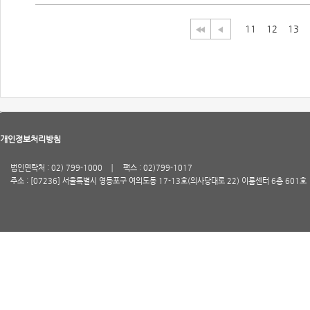
11
12
13
개인정보처리방침
법인연락처 : 02) 799-1000
팩스 : 02)799-1017
주소 : [07236] 서울특별시 영등포구 여의도동 17-13호(의사당대로 22) 이룸센터 6층 601호