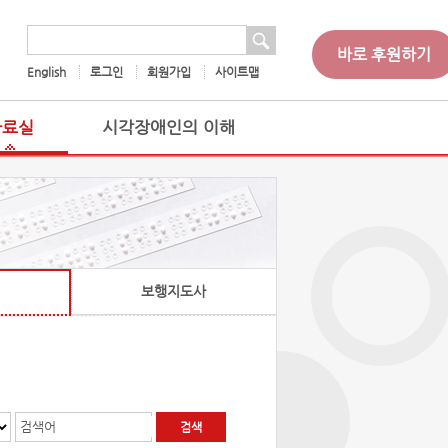
 검색
검색어
바로 후원하기
English
로그인
회원가입
사이트맵
자료실
시각장애인의 이해
보행지도사
검색어