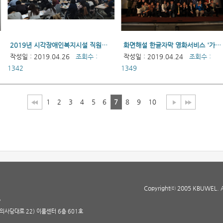
2019년 시각장애인복지시설 직원연수(단체종사자)
화면해설 한글자막 영화서비스 '가치봄' 브랜드 런칭상영회
작성일 : 2019.04.26
조회수 :
작성일 : 2019.04.24
조회수 :
1342
1349
1
2
3
4
5
6
7
8
9
10
Copyrightⓒ 2005 KBUWEL. All
7
(의사당대로 22) 이룸센터 6층 601호