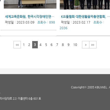
세계교육문화원, 한국시각장애인연합회에 여성용품 500세트 기증
K요들협회·대한생활음악총연합회, 한국시각장애인연합회에 1천만 원 기부
작성일 : 2023.03.09
조회수 : 898
작성일 : 2023.02.17
조회수 :
2036
1
2
3
4
5
6
7
8
9
10
Copyrightⓒ 2005 KBUWEL. All
7
(의사당대로 22) 이룸센터 6층 601호