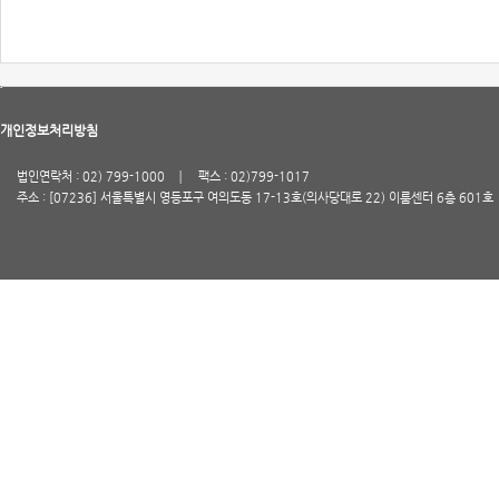
개인정보처리방침
법인연락처 : 02) 799-1000
팩스 : 02)799-1017
주소 : [07236] 서울특별시 영등포구 여의도동 17-13호(의사당대로 22) 이룸센터 6층 601호