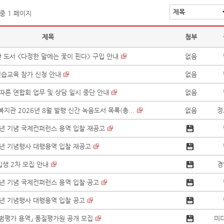
 중 1 페이지
제목
첨부
간 도서 <다정한 말에는 꽃이 핀다> 구입 안내
없음
실습교육 참가 신청 안내
없음
 따른 연합회 업무 및 상담 일시 중단 안내
없음
 2026년 8월 발행 신간 녹음도서 목록(총...
없음
정
0주년 기념 국제컨퍼런스 용역 입찰 재공고
0주년 기념행사 대행용역 입찰 재공고
입생 2차 모집 안내
경
주년 기념 국제컨퍼런스 용역 입찰 공고
0주년 기념행사 대행용역 입찰 공고
시범평가 용역」 품질평가원 공개 모집
미