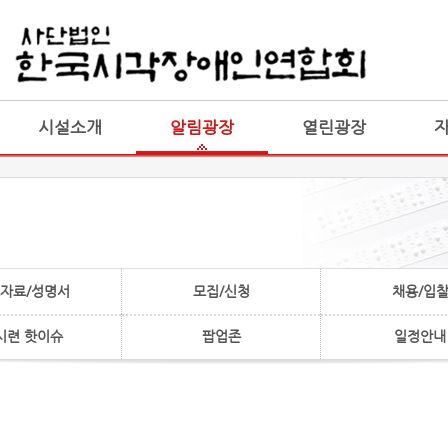
게시판 통합
통합
시설소개
알림광장
열린광장
자료/성명서
모집/신청
채용/입
시련 핫이슈
팝업존
일정안내