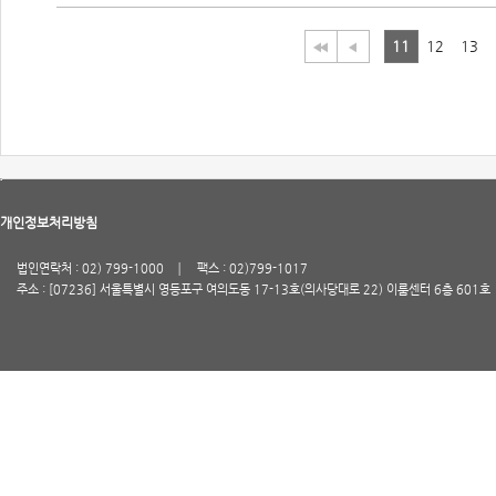
11
12
13
개인정보처리방침
법인연락처 : 02) 799-1000
팩스 : 02)799-1017
주소 : [07236] 서울특별시 영등포구 여의도동 17-13호(의사당대로 22) 이룸센터 6층 601호