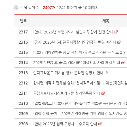
전체 검색 수 :
2407개
/ 241 페이지 중 10 페이지
번호
제목
2317
[안내] 2025년 보행지도사 실습교육 참가 신청 안내
2316
[공지]2025년 (사)한국시각장애인연합회 변경 예산서
2315
「2025 장애인방송 품질 시범 평가」 품질 평가원 공개 모집 안
2314
2025년 EBS 초·중·고 강좌 화면해설방송 사업 개시 안내
2313
인디그라운드 가치봄 영화 온라인 상영회 안내
2312
한시련 제작 화면해설 영화 '전지적독자시점' 가치봄(화면해설 
2311
국립심포니오케스트라 7월 정기연주회 안내
2310
[입찰재공고] 「2025년 장애인을 위한 영화관 동시관람 장비 
2309
[입찰 유찰 공지] 「2025년 장애인을 위한 영화관 동시관람 장비
2308
[안내]2025년 점역‧교정사 보수교육 안내