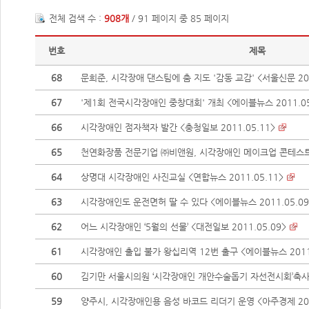
전체 검색 수 :
908개
/ 91 페이지 중 85 페이지
번호
제목
68
문희준, 시각장애 댄스팀에 춤 지도 '감동 교감' <서울신문 201
67
'제1회 전국시각장애인 중창대회' 개최 <에이블뉴스 2011.05
66
시각장애인 점자책자 발간 <충청일보 2011.05.11>
65
천연화장품 전문기업 ㈜비앤원, 시각장애인 메이크업 콘테스트 
64
상명대 시각장애인 사진교실 <연합뉴스 2011.05.11>
63
시각장애인도 운전면허 딸 수 있다 <에이블뉴스 2011.05.09
62
어느 시각장애인 ‘5월의 선물’ <대전일보 2011.05.09>
61
시각장애인 출입 불가 왕십리역 12번 출구 <에이블뉴스 2011.
60
김기만 서울시의원 ‘시각장애인 개안수술돕기 자선전시회’축사 
59
양주시, 시각장애인용 음성 바코드 리더기 운영 <아주경제 2011