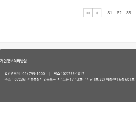
81
82
83
개인정보처리방침
법인연락처 : 02) 799-1000
팩스 : 02)799-1017
주소 : [07236] 서울특별시 영등포구 여의도동 17-13호(의사당대로 22) 이룸센터 6층 601호