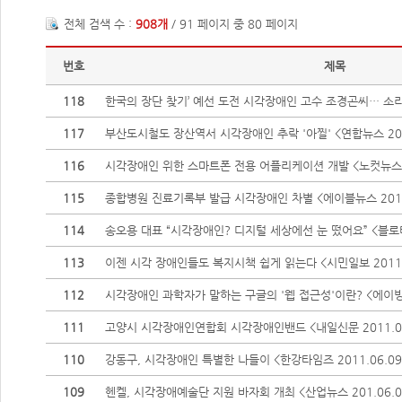
전체 검색 수 :
908개
/ 91 페이지 중 80 페이지
번호
제목
118
한국의 장단 찾기’ 예선 도전 시각장애인 고수 조경곤씨… 소리
117
부산도시철도 장산역서 시각장애인 추락 '아찔' <연합뉴스 2011
116
시각장애인 위한 스마트폰 전용 어플리케이션 개발 <노컷뉴스 20
115
종합병원 진료기록부 발급 시각장애인 차별 <에이블뉴스 2011.
114
송오용 대표 “시각장애인? 디지털 세상에선 눈 떴어요” <블로터닷
113
이젠 시각 장애인들도 복지시책 쉽게 읽는다 <시민일보 2011.
112
시각장애인 과학자가 말하는 구글의 '웹 접근성'이란? <에이빙뉴스
111
고양시 시각장애인연합회 시각장애인밴드 <내일신문 2011.06
110
강동구, 시각장애인 특별한 나들이 <한강타임즈 2011.06.09
109
헨켈, 시각장애예술단 지원 바자회 개최 <산업뉴스 201.06.0