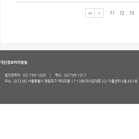
71
72
73
개인정보처리방침
법인연락처 : 02) 799-1000
팩스 : 02)799-1017
주소 : [07236] 서울특별시 영등포구 여의도동 17-13호(의사당대로 22) 이룸센터 6층 601호