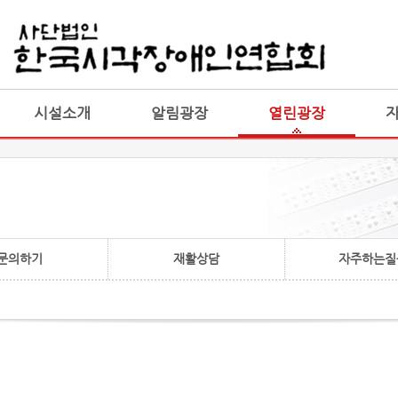
게시판 통합
통합
시설소개
알림광장
열린광장
문의하기
재활상담
자주하는질