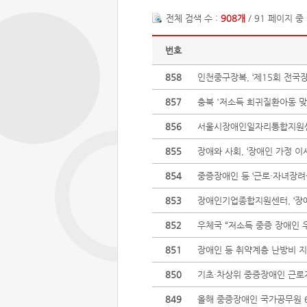
전체 검색 수 :
908개
/ 91 페이지 중
번호
858
인천중구장복, ‘제15회 전국
857
충북 '저소득 희귀질환아동 맞
856
서울시장애인일자리통합지원센터
855
장애와 사회, ‘장애인 가정 이
854
중증장애인 등 ‘근로·자녀장려
853
장애인기업종합지원센터, ‘장애
852
우체국 “저소득 중증 장애인 
851
장애인 등 취약계층 난방비 지
850
기초·차상위 중증장애인 근로
849
올해 중증장애인 국가공무원 