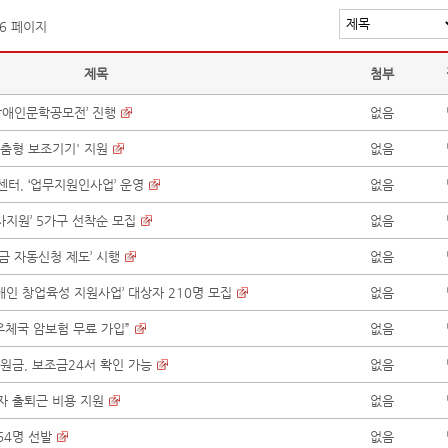
 6 페이지
제목
첨부
장애인문학공모전’ 진행
없음
춤형 보조기기' 지원
없음
, ‘업무지원인사업’ 운영
없음
사지원’ 5가구 선착순 모집
없음
금 자동신청 제도’ 시행
없음
인 창업육성 지원사업’ 대상자 210명 모집
없음
우체국 암보험 무료 가입”
없음
원금, 보조금24서 확인 가능
없음
자 출퇴근 비용 지원
없음
64명 선발
없음