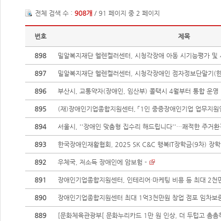
전체 검색 수 :
908개
/ 91 페이지 중 2 페이지
번호
제목
898
밀알복지재단 헬렌켈러센터, 시청각장애 아동 시기능평가 및 시
897
밀알복지재단 헬렌켈러센터, 시청각장애인 점자정보단말기(한소네
896
부산시, 교통약자(장애인, 임산부) 콜택시 4월부터 통합 운영
895
(재)장애인기업종합지원센터, 「1인 중증장애인기업 업무지원인 
894
서울시, ''장애인 맞춤형 집수리 해드립니다''…쾌적한 주거환
893
한국장애인재활협회, 2025 SK C&C 행복IT장학금(9차) 장학생
892
우체국, 저소득 장애인에 암보험 -
891
장애인기업종합지원센터, 인테리어·마케팅 비용 등 최대 2천만원
890
장애인기업종합지원센터 최대 1억3천만원 창업 점포 임차보증금
889
[문화체육관광부[ 문화누리카드 1만 원 인상, 더 두텁고 촘촘