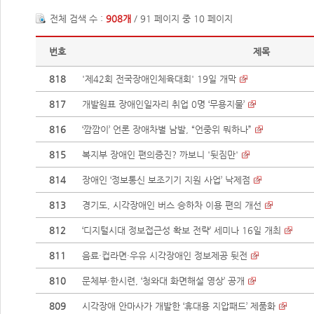
전체 검색 수 :
908개
/ 91 페이지 중 10 페이지
번호
제목
818
'제42회 전국장애인체육대회' 19일 개막
817
개발원표 장애인일자리 취업 0명 ‘무용지물’
816
‘깜깜이’ 언론 장애차별 남발, “언중위 뭐하나”
815
복지부 장애인 편의증진? 까보니 '뒷짐만'
814
장애인 ‘정보통신 보조기기 지원 사업’ 낙제점
813
경기도, 시각장애인 버스 승하차 이용 편의 개선
812
‘디지털시대 정보접근성 확보 전략’ 세미나 16일 개최
811
음료·컵라면·우유 시각장애인 정보제공 뒷전
810
문체부·한시련, ‘청와대 화면해설 영상’ 공개
809
시각장애 안마사가 개발한 ‘휴대용 지압패드’ 제품화