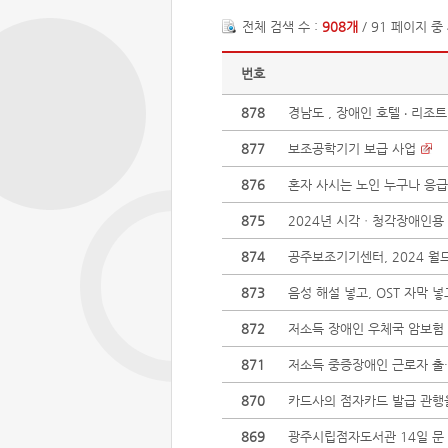
전체 검색 수 :
908개
/ 91 페이지 중
번호
878
경남도 , 장애인 호텔 ‧ 리
877
보조공학기기 보급 사업
876
혼자 사시는 노인 누구나 응
875
2024년 시각ㆍ청각장애인용 
874
공주보조기기센터, 2024 월
873
음성 해설 넣고, OST 자막 
872
저소득 장애인 우체국 암보험 
871
저소득 중증장애인 근로자 출·
870
카드사의 점자카드 발급 관행
869
광주시립점자도서관 14일 문