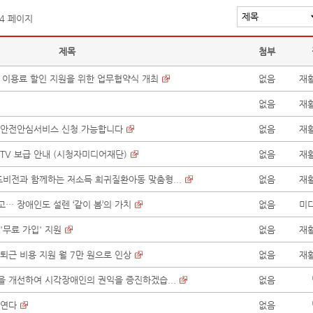
 4 페이지
제목
첨부
조트 이용료 할인 지원을 위한 업무협약식 개최
없음
재
없음
재
급안전안심서비스 신청 가능합니다
없음
재
TV 보급 안내 (시청자미디어재단)
없음
재
드비전과 함께하는 저소득 희귀질환아동 맞춤형...
없음
재
넣고… 장애인도 설렌 ‘같이 봄’의 가치
없음
미
'무료 가입' 지원
없음
재
퇴근 비용 지원 월 7만 원으로 인상
없음
재
을 개선하여 시각장애인의 권익을 증진하겠습...
없음
 연다
없음