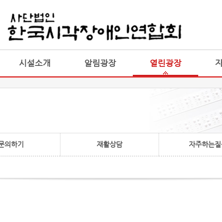
게시판 통합
통합
시설소개
알림광장
열린광장
문의하기
재활상담
자주하는질