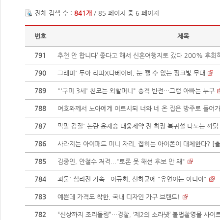
전체 검색 수 :
841개
/ 85 페이지 중 6 페이지
번호
제목
791
추천 안 합니다’ 좋다고 해서 신혼여행지로 갔다 200% 후회
790
그래미' 두아 리파X다베이비, 눈 뗄 수 없는 핑크빛 무대
789
"'구미 3세' 친모는 외할머니" 충격 반전…그럼 아빠는 누구
788
여호와께서 노아에게 이르시되 너와 네 온 집은 방주로 들어가라
787
막말 갑질' 논란 윤재승 대웅제약 전 회장 복귀설 나도는 까닭
786
사라지는 아이패드 미니 자리, 접히는 아이폰이 대체한다? [출처
785
김종인, 안철수 저격..."토론 못 해선 후보 안 돼"
784
괴물' 심리전 가속…이규회, 신하균에 "유연이는 아니야"
783
예쁜데 가격도 착한, 국내 디자인 가구 브랜드!
782
“신상까지 조리돌림”…경찰, ‘제2의 소라넷’ 불법촬영물 사이