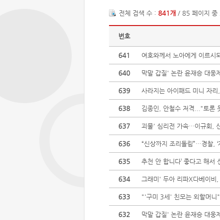
전체 검색 수 :
841개
/ 85 페이지 중
번호
641
여호와께서 노아에게 이르시되 
640
막말 갑질' 논란 윤재승 대웅
639
사라지는 아이패드 미니 자리, 
638
김종인, 안철수 저격..."토론 
637
괴물' 심리전 가속…이규회, 
636
“신상까지 조리돌림”…경찰, 
635
추천 안 합니다’ 좋다고 해서
634
그래미' 두아 리파X다베이비, 
633
"'구미 3세' 친모는 외할머니
632
막말 갑질' 논란 윤재승 대웅