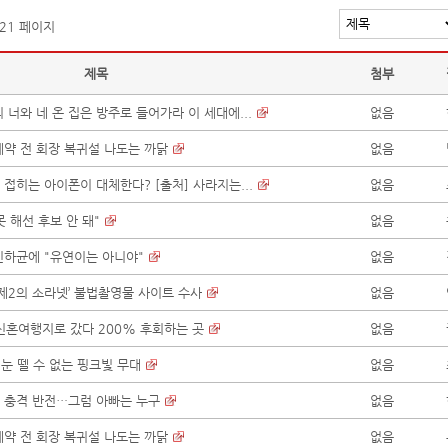
 21 페이지
제목
첨부
너와 네 온 집은 방주로 들어가라 이 세대에...
없음
제약 전 회장 복귀설 나도는 까닭
없음
접히는 아이폰이 대체한다? [출처] 사라지는...
없음
못 해선 후보 안 돼"
없음
신하균에 "유연이는 아니야"
없음
‘제2의 소라넷’ 불법촬영물 사이트 수사
없음
 신혼여행지로 갔다 200% 후회하는 곳
없음
눈 뗄 수 없는 핑크빛 무대
없음
" 충격 반전…그럼 아빠는 누구
없음
제약 전 회장 복귀설 나도는 까닭
없음