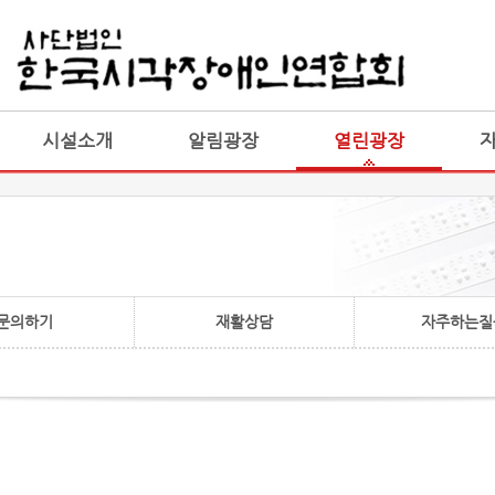
게시판 통합
통합
시설소개
알림광장
열린광장
문의하기
재활상담
자주하는질