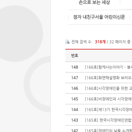
손으로 보는 세상
점자 내친구서울 어린이신문
전체 검색 수 :
318개
/ 32 페이지 중
번호
148
[166호]함께사는이야기 - 봉
147
[166호]화면해설영화 보러
146
[166호]시각장애인을 위한 
145
[166호]비장애인과 시각장애
144
[165호]제13기 한국시각
143
[165호] 한국시각장애인연합
142
[165호]장애인의 날을 소개