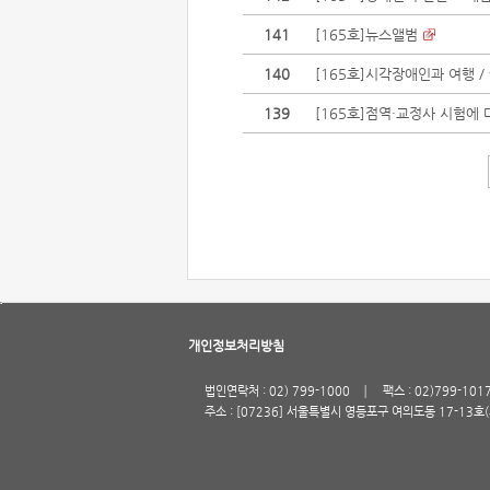
141
[165호]뉴스앨범
140
[165호]시각장애인과 여행 /
139
[165호]점역·교정사 시험에
개인정보처리방침
법인연락처 : 02) 799-1000
팩스 : 02)799-101
주소 : [07236] 서울특별시 영등포구 여의도동 17-13호