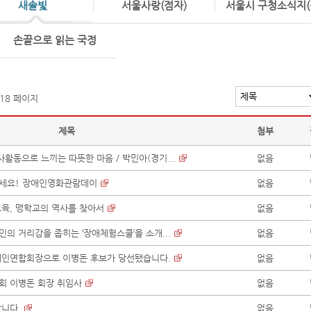
새솔빛
서울사랑(점자)
서울시 구청소식지(
손끝으로 읽는 국정
 18 페이지
제목
첨부
사활동으로 느끼는 따뜻한 마음 / 박민아(경기...
없음
오세요! 장애인영화관람데이
없음
교육, 맹학교의 역사를 찾아서
없음
인의 거리감을 좁히는 ‘장애체험스쿨’을 소개...
없음
장애인연합회장으로 이병돈 후보가 당선됐습니다.
없음
회 이병돈 회장 취임사
없음
합니다.
없음