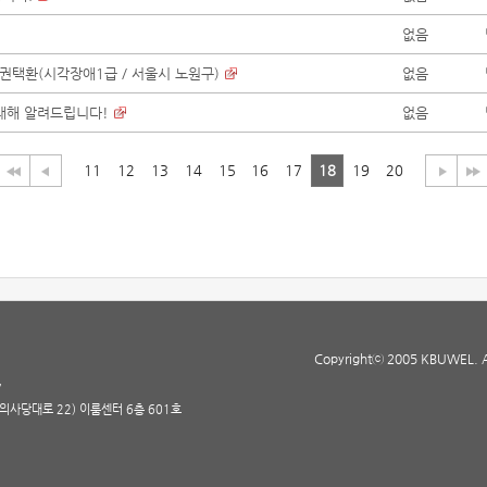
없음
 권택환(시각장애1급 / 서울시 노원구)
없음
 대해 알려드립니다!
없음
11
12
13
14
15
16
17
18
19
20
Copyrightⓒ 2005 KBUWEL. All
7
(의사당대로 22) 이룸센터 6층 601호