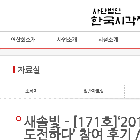
연합회소개
사업소개
시설소개
자료실
소식지
일반자료실
새솔빛 - [171호]‘
도전하다’ 참여 후기 