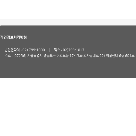
개인정보처리방침
법인연락처 : 02) 799-1000
팩스 : 02)799-1017
주소 : [07236] 서울특별시 영등포구 여의도동 17-13호(의사당대로 22) 이룸센터 6층 601호